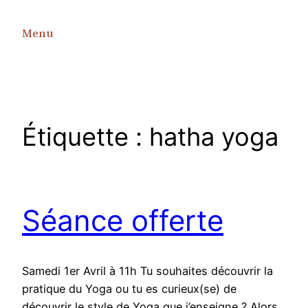
Aller
au
Menu
contenu
Étiquette :
hatha yoga
Séance offerte
Samedi 1er Avril à 11h Tu souhaites découvrir la
pratique du Yoga ou tu es curieux(se) de
découvrir le style de Yoga que j’enseigne ? Alors