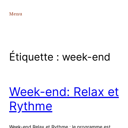
Aller
au
Menu
contenu
Étiquette :
week-end
Week-end: Relax et
Rythme
Week-end Relax et Rythme : le programme est